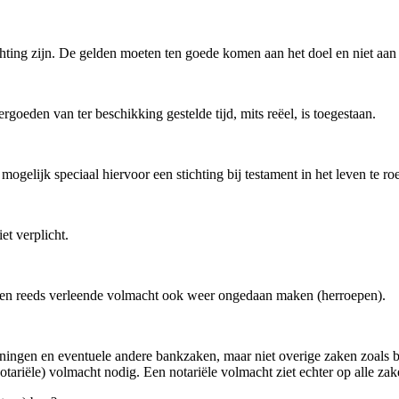
chting zijn. De gelden moeten ten goede komen aan het doel en niet aan
goeden van ter beschikking gestelde tijd, mits reëel, is toegestaan.
mogelijk speciaal hiervoor een stichting bij testament in het leven te ro
et verplicht.
 een reeds verleende volmacht ook weer ongedaan maken (herroepen).
ekeningen en eventuele andere bankzaken, maar niet overige zaken zoals
tariële) volmacht nodig. Een notariële volmacht ziet echter op alle zak