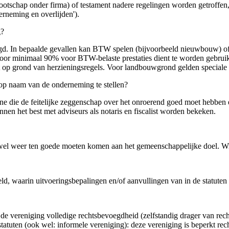
otschap onder firma) of testament nadere regelingen worden getroffen
derneming en overlijden').
g?
igd. In bepaalde gevallen kan BTW spelen (bijvoorbeeld nieuwbouw) of
voor minimaal 90% voor BTW-belaste prestaties dient te worden gebrui
 op grond van herzieningsregels. Voor landbouwgrond gelden speciale 
t op naam van de onderneming te stellen?
ne die de feitelijke zeggenschap over het onroerend goed moet hebben e
nen het best met adviseurs als notaris en fiscalist worden bekeken.
 weer ten goede moeten komen aan het gemeenschappelijke doel. Winstu
eld, waarin uitvoeringsbepalingen en/of aanvullingen van in de statute
de vereniging volledige rechtsbevoegdheid (zelfstandig drager van recht
tatuten (ook wel: informele vereniging): deze vereniging is beperkt rec