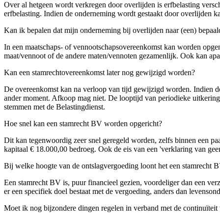
Over al hetgeen wordt verkregen door overlijden is erfbelasting versc
erfbelasting. Indien de onderneming wordt gestaakt door overlijden ka
Kan ik bepalen dat mijn onderneming bij overlijden naar (een) bepaal
In een maatschaps- of vennootschapsovereenkomst kan worden opgeno
maat/vennoot of de andere maten/vennoten gezamenlijk. Ook kan apart
Kan een stamrechtovereenkomst later nog gewijzigd worden?
De overeenkomst kan na verloop van tijd gewijzigd worden. Indien de
ander moment. Afkoop mag niet. De looptijd van periodieke uitkeringen 
stemmen met de Belastingdienst.
Hoe snel kan een stamrecht BV worden opgericht?
Dit kan tegenwoordig zeer snel geregeld worden, zelfs binnen een p
kapitaal € 18.000,00 bedroeg. Ook de eis van een 'verklaring van geen
Bij welke hoogte van de ontslagvergoeding loont het een stamrecht B
Een stamrecht BV is, puur financieel gezien, voordeliger dan een ver
er een specifiek doel bestaat met de vergoeding, anders dan levensond
Moet ik nog bijzondere dingen regelen in verband met de continuïtei