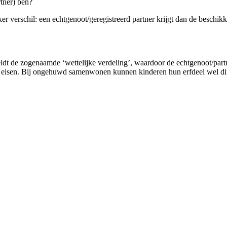
tner) ben?
ker verschil: een echtgenoot/geregistreerd partner krijgt dan de beschi
geldt de zogenaamde ‘wettelijke verdeling’, waardoor de echtgenoot/partn
n eisen. Bij ongehuwd samenwonen kunnen kinderen hun erfdeel wel direc