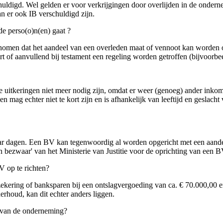
huldigd. Wel gelden er voor verkrijgingen door overlijden in de ondernem
n er ook IB verschuldigd zijn.
de perso(o)n(en) gaat ?
men dat het aandeel van een overleden maat of vennoot kan worden ov
 of aanvullend bij testament een regeling worden getroffen (bijvoorbe
 uitkeringen niet meer nodig zijn, omdat er weer (genoeg) ander inkome
mag echter niet te kort zijn en is afhankelijk van leeftijd en geslacht 
aar dagen. Een BV kan tegenwoordig al worden opgericht met een aande
 bezwaar' van het Ministerie van Justitie voor de oprichting van een B
V op te richten?
zekering of banksparen bij een ontslagvergoeding van ca. € 70.000,00 en
erhoud, kan dit echter anders liggen.
t van de onderneming?