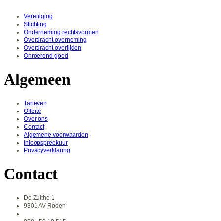
Vereniging
Stichting
Onderneming rechtsvormen
Overdracht overneming
Overdracht overlijden
Onroerend goed
Algemeen
Tarieven
Offerte
Over ons
Contact
Algemene voorwaarden
Inloopspreekuur
Privacyverklaring
Contact
De Zulthe 1
9301 AV Roden