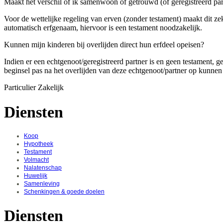
Maakt het verschil of ik samenwoon of getrouwd (of geregistreerd par
Voor de wettelijke regeling van erven (zonder testament) maakt dit ze
automatisch erfgenaam, hiervoor is een testament noodzakelijk.
Kunnen mijn kinderen bij overlijden direct hun erfdeel opeisen?
Indien er een echtgenoot/geregistreerd partner is en geen testament, 
beginsel pas na het overlijden van deze echtgenoot/partner op kunne
Particulier
Zakelijk
Diensten
Koop
Hypotheek
Testament
Volmacht
Nalatenschap
Huwelijk
Samenleving
Schenkingen & goede doelen
Diensten