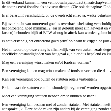
In dit verband kunnen in een vennootschapscontract (maatschap/venno
de notaris en/of fiscalist als adviseur dienen. (Zie ook de pagina: 'On
Is er belasting verschuldigd bij de overdracht en zo ja, welke belastin
Bij overdracht van onroerend goed is overdrachtsbelasting verschuld
het onroerend goed minimaal 2 jaar in gebruik moet zijn geweest en 
kosten) behouden blijft of BTW alsnog in aftrek kan worden gebracht
Is het verstandig het onroerend goed privé op naam te krijgen of juis
Het antwoord op deze vraag is afhankelijk van vele zaken, zoals dege
specifieke omstandigheden van het geval zijn hier dus bepalend en kun
Mag een vereniging winst maken en/of fondsen vormen?
Een vereniging kan en mag winst maken of fondsen vormen die dan wel
Kan een vereniging ook buiten de statuten regels vastleggen?
Er kan naast de statuten een ‘huishoudelijk reglement’ worden opgest
Moet een vereniging statuten hebben om te kunnen bestaan?
Een vereniging kan bestaan met of zonder statuten. Met statuten heeft 
aansprakelijk. Deze beide zaken zijn anders bij de vereniging zonder s