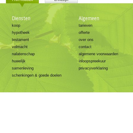
Diensten
Algemeen
koop
tarieven
hypotheek
offerte
testament
over ons
volmacht
contact
nalatenschap
algemene voorwaarden
huwelijk
inloopspreekuur
samenleving
privacyverklaring
schenkingen & goede doelen