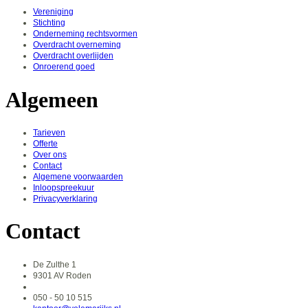
Vereniging
Stichting
Onderneming rechtsvormen
Overdracht overneming
Overdracht overlijden
Onroerend goed
Algemeen
Tarieven
Offerte
Over ons
Contact
Algemene voorwaarden
Inloopspreekuur
Privacyverklaring
Contact
De Zulthe 1
9301 AV Roden
050 - 50 10 515