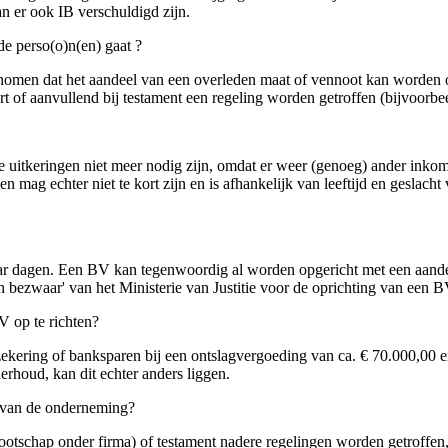
n er ook IB verschuldigd zijn.
de perso(o)n(en) gaat ?
men dat het aandeel van een overleden maat of vennoot kan worden ov
 of aanvullend bij testament een regeling worden getroffen (bijvoorbe
 uitkeringen niet meer nodig zijn, omdat er weer (genoeg) ander inkome
mag echter niet te kort zijn en is afhankelijk van leeftijd en geslacht 
aar dagen. Een BV kan tegenwoordig al worden opgericht met een aande
 bezwaar' van het Ministerie van Justitie voor de oprichting van een B
V op te richten?
zekering of banksparen bij een ontslagvergoeding van ca. € 70.000,00 en
erhoud, kan dit echter anders liggen.
t van de onderneming?
otschap onder firma) of testament nadere regelingen worden getroffen