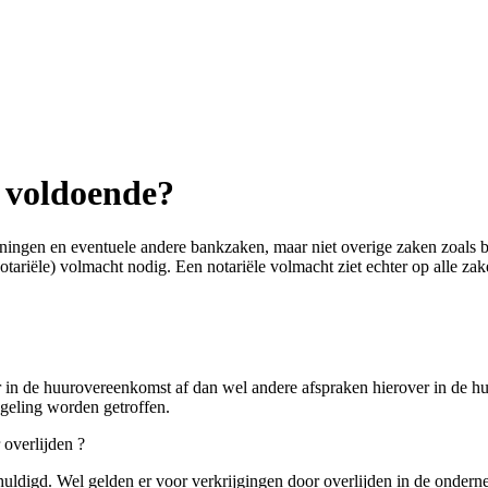
t voldoende?
ekeningen en eventuele andere bankzaken, maar niet overige zaken zoals
tariële) volmacht nodig. Een notariële volmacht ziet echter op alle zak
r in de huurovereenkomst af dan wel andere afspraken hierover in de h
egeling worden getroffen.
 overlijden ?
huldigd. Wel gelden er voor verkrijgingen door overlijden in de ondernem