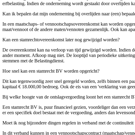
erfbelasting. Indien de onderneming wordt gestaakt door overlijden ka
Kan ik bepalen dat mijn onderneming bij overlijden naar (een) bepaal
In een maatschaps- of vennootschapsovereenkomst kan worden opgeno
maat/vennoot of de andere maten/vennoten gezamenlijk. Ook kan apart
Kan een stamrechtovereenkomst later nog gewijzigd worden?
De overeenkomst kan na verloop van tijd gewijzigd worden. Indien de
ander moment. Afkoop mag niet. De looptijd van periodieke uitkeringen 
stemmen met de Belastingdienst.
Hoe snel kan een stamrecht BV worden opgericht?
Dit kan tegenwoordig zeer snel geregeld worden, zelfs binnen een p
kapitaal € 18.000,00 bedroeg. Ook de eis van een 'verklaring van geen
Bij welke hoogte van de ontslagvergoeding loont het een stamrecht B
Een stamrecht BV is, puur financieel gezien, voordeliger dan een ver
er een specifiek doel bestaat met de vergoeding, anders dan levensond
Moet ik nog bijzondere dingen regelen in verband met de continuïtei
In dit verband kunnen in een vennootschapscontract (maatschap/venno