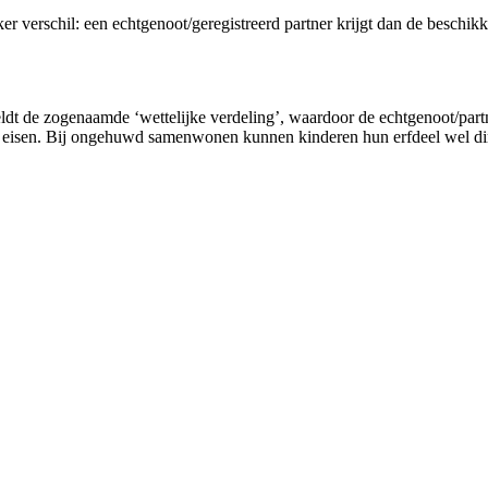
ker verschil: een echtgenoot/geregistreerd partner krijgt dan de beschi
geldt de zogenaamde ‘wettelijke verdeling’, waardoor de echtgenoot/partn
n eisen. Bij ongehuwd samenwonen kunnen kinderen hun erfdeel wel direc