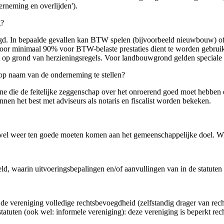
derneming en overlijden').
g?
igd. In bepaalde gevallen kan BTW spelen (bijvoorbeeld nieuwbouw) of
voor minimaal 90% voor BTW-belaste prestaties dient te worden gebrui
 op grond van herzieningsregels. Voor landbouwgrond gelden speciale 
t op naam van de onderneming te stellen?
ne die de feitelijke zeggenschap over het onroerend goed moet hebben e
nen het best met adviseurs als notaris en fiscalist worden bekeken.
 weer ten goede moeten komen aan het gemeenschappelijke doel. Winstu
eld, waarin uitvoeringsbepalingen en/of aanvullingen van in de statute
de vereniging volledige rechtsbevoegdheid (zelfstandig drager van recht
tatuten (ook wel: informele vereniging): deze vereniging is beperkt rec