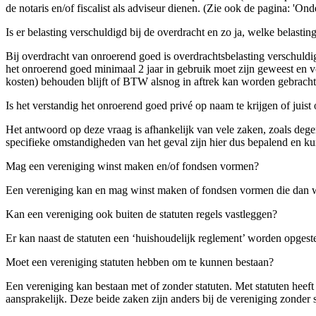
de notaris en/of fiscalist als adviseur dienen. (Zie ook de pagina: 'On
Is er belasting verschuldigd bij de overdracht en zo ja, welke belastin
Bij overdracht van onroerend goed is overdrachtsbelasting verschuld
het onroerend goed minimaal 2 jaar in gebruik moet zijn geweest en 
kosten) behouden blijft of BTW alsnog in aftrek kan worden gebracht
Is het verstandig het onroerend goed privé op naam te krijgen of juis
Het antwoord op deze vraag is afhankelijk van vele zaken, zoals dege
specifieke omstandigheden van het geval zijn hier dus bepalend en kun
Mag een vereniging winst maken en/of fondsen vormen?
Een vereniging kan en mag winst maken of fondsen vormen die dan wel
Kan een vereniging ook buiten de statuten regels vastleggen?
Er kan naast de statuten een ‘huishoudelijk reglement’ worden opgest
Moet een vereniging statuten hebben om te kunnen bestaan?
Een vereniging kan bestaan met of zonder statuten. Met statuten heeft 
aansprakelijk. Deze beide zaken zijn anders bij de vereniging zonder s