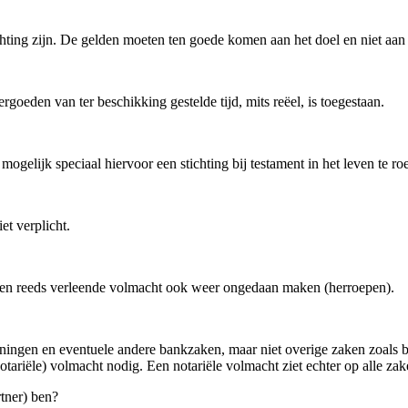
chting zijn. De gelden moeten ten goede komen aan het doel en niet aan
goeden van ter beschikking gestelde tijd, mits reëel, is toegestaan.
mogelijk speciaal hiervoor een stichting bij testament in het leven te ro
et verplicht.
 een reeds verleende volmacht ook weer ongedaan maken (herroepen).
ekeningen en eventuele andere bankzaken, maar niet overige zaken zoals
tariële) volmacht nodig. Een notariële volmacht ziet echter op alle zak
tner) ben?